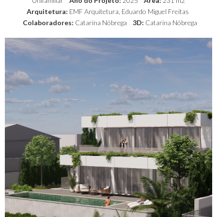
Unifamiliar
Ano do Projeto:
2025
Área:
231 m2
Arquitetura:
EMF Arquitetura,
Eduardo Miguel Freitas
Colaboradores:
Catarina Nóbrega
3D:
C
atarina Nóbrega